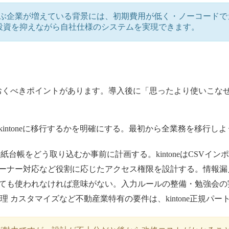
neを選ぶ企業が増えている背景には、初期費用が低く・ノーコー
投資を抑えながら自社仕様のシステムを実現できます。
認しておくべきポイントがあります。導入後に「思ったより使いこ
kintoneに移行するかを明確にする。最初から全業務を移行
タや紙台帳をどう取り込むか事前に計画する。kintoneはCSV
ーナー対応など役割に応じたアクセス権限を設計する。情報漏
ても使われなければ意味がない。入力ルールの整備・勉強会の
 賃貸管理 カスタマイズなど不動産業特有の要件は、kintone正