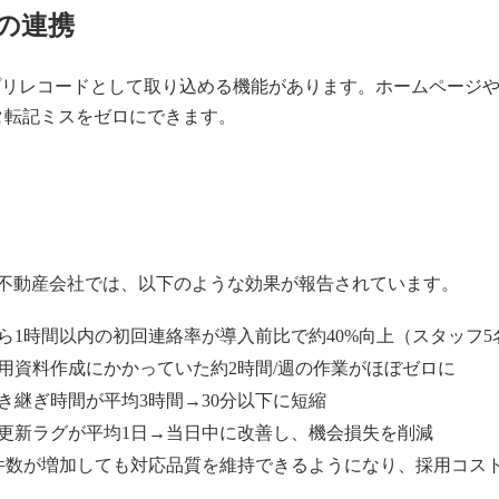
の連携
ままアプリレコードとして取り込める機能があります。ホームペー
ータ転記ミスをゼロにできます。
た中小不動産会社では、以下のような効果が報告されています。
ら1時間以内の初回連絡率が導入前比で約40%向上（スタッフ
用資料作成にかかっていた約2時間/週の作業がほぼゼロに
き継ぎ時間が平均3時間→30分以下に短縮
更新ラグが平均1日→当日中に改善し、機会損失を削減
件数が増加しても対応品質を維持できるようになり、採用コス