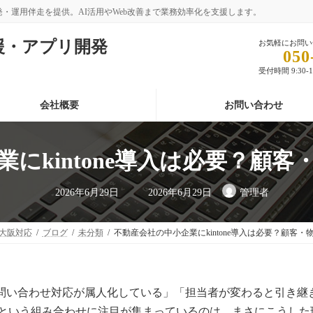
開発・運用伴走を提供。AI活用やWeb改善まで業務効率化を支援します。
支援・アプリ開発
お気軽にお問い
050
受付時間 9:30-
会社概要
お問い合わせ
にkintone導入は必要？顧
最
2026年6月29日
2026年6月29日
管理者
終
更
新
日
・大阪対応
ブログ
未分類
不動産会社の中小企業にkintone導入は必要？顧客
時
:
件の問い合わせ対応が属人化している」「担当者が変わると引き
顧客管理という組み合わせに注目が集まっているのは、まさにこう