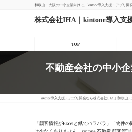
コ
ナ
和歌山・大阪の中小企業向けに、kintone導入支援・アプリ
ン
ビ
テ
ゲ
株式会社IHA｜kintone導入
ン
ー
ツ
シ
へ
ョ
ス
ン
TOP
キ
に
ッ
移
プ
動
不動産会社の中小企業
kintone導入支援・アプリ開発なら株式会社IHA｜和歌山
「顧客情報がExcelと紙でバラバラ」「物
は少なくありません。kintone 不動産 