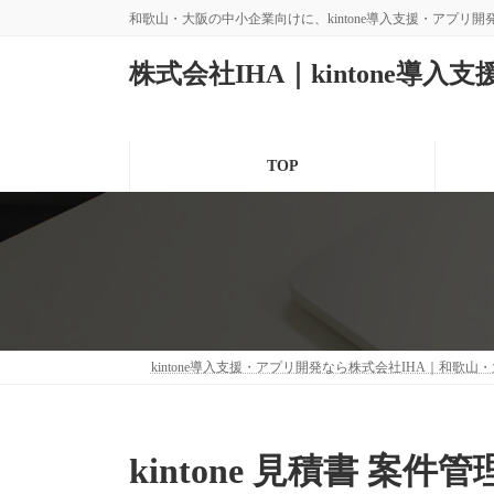
コ
ナ
和歌山・大阪の中小企業向けに、kintone導入支援・アプリ
ン
ビ
テ
ゲ
株式会社IHA｜kintone導入
ン
ー
ツ
シ
へ
ョ
ス
ン
TOP
キ
に
ッ
移
プ
動
kintone導入支援・アプリ開発なら株式会社IHA｜和歌山
kintone 見積書 案件管