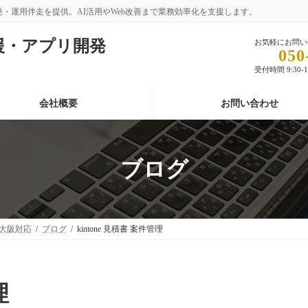
開発・運用伴走を提供。AI活用やWeb改善まで業務効率化を支援します。
支援・アプリ開発
お気軽にお問い
050
受付時間 9:30-
会社概要
お問い合わせ
ブログ
・大阪対応
ブログ
kintone 見積書 案件管理
理