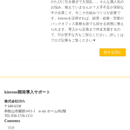
のたびに引き継ぎで大混乱…」そんな属人化の
お悩み、抱えていませんか？人手不足が深刻な
中小企業こそ、今こそ仕組みづくりが必要で
す。kintoneを活用すれば、経理・総務・営業の
バックオフィス業務を誰でも回せる状態に整え
られます。導入から定着まで伴走支援するの
で、ITが苦手な方もご安心ください。詳しくは
ブログ記事をご覧ください▼
続きを読む
kintone開発導入サポート
株式会社IHA
〒649-6338
和歌山市園部1411-1 is my ホーム内2階
TEL:050-1726-1111
Contents
TOP