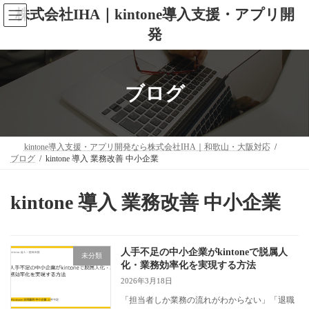
コ
ナ
株式会社IHA｜kintone導入支援・アプリ開
ン
ビ
テ
ゲ
発
ン
ー
ツ
シ
へ
ョ
ス
ン
ブログ
キ
に
ッ
移
プ
動
kintone導入支援・アプリ開発なら株式会社IHA｜和歌山・大阪対応
ブログ
kintone 導入 業務改善 中小企業
kintone 導入 業務改善 中小企業
人手不足の中小企業がkintoneで脱属人
未分類
化・業務効率化を実現する方法
2026年3月18日
「担当者しか業務の流れがわからない」「退職