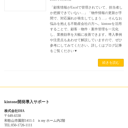
「顧客情報がExcelで管理されていて、担当者し
か把握できていない…」「物件情報の更新が手
間で、対応漏れが発生してしまう…」そんなお
悩みを抱える不動産会社の方へ。kintoneを活用
することで、顧客・物件・案件管理を一元化
し、業務効率を大幅に改善できます。導入事例
や注意点もあわせて解説していますので、ぜひ
参考にしてみてください。詳しくはブログ記事
をご覧ください▼
続きを読む
kintone開発導入サポート
株式会社IHA
〒649-6338
和歌山市園部1411-1 is my ホーム内2階
TEL:050-1726-1111