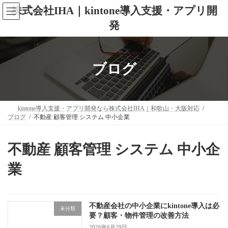
コ
ナ
株式会社IHA｜kintone導入支援・アプリ開
ン
ビ
テ
ゲ
発
ン
ー
ツ
シ
へ
ョ
ス
ン
ブログ
キ
に
ッ
移
プ
動
kintone導入支援・アプリ開発なら株式会社IHA｜和歌山・大阪対応
ブログ
不動産 顧客管理 システム 中小企業
不動産 顧客管理 システム 中小企
業
不動産会社の中小企業にkintone導入は必
未分類
要？顧客・物件管理の改善方法
2026年6月29日