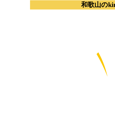
和歌山の
k