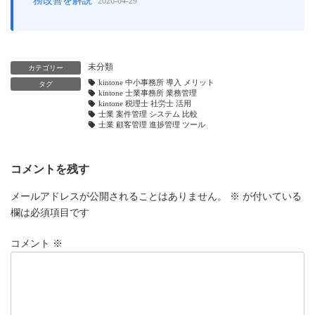
務改善を解説
2026-04-29
未分類
カテゴリー
kintone 中小事務所 導入 メリット
タグ
kintone 士業事務所 業務管理
kintone 税理士 社労士 活用
士業 案件管理 システム 比較
士業 顧客管理 進捗管理 ツール
コメントを残す
メールアドレスが公開されることはありません。
※
が付いている
欄は必須項目です
コメント
※