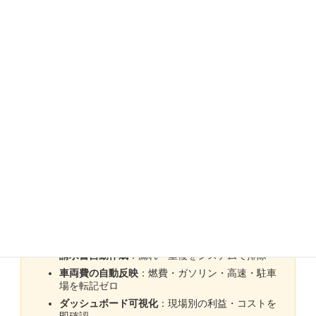
「今月この現場の労務費はいくら？」に即答できない状態
は、原価割れ・見積誤差・利益低迷を招きます。ダッシュボ
ードでの見える化が鍵です。
解決策：クラウド×スマホで一元
管理（出面・勤怠・請求）
現場からスマホ入力
：誰でも・その場で・迷わず
自動集計
：出面表を
で作成
1分
請求書自動作成
：漏れ・重複をシステムで排除
車両費の自動反映
：燃費・ガソリン・高速・駐車
場を転記ゼロ
ダッシュボード可視化
：現場別の利益・コストを